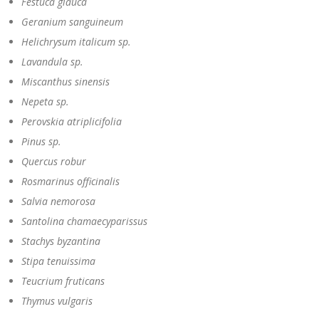
Festuca glauca
Geranium sanguineum
Helichrysum italicum sp.
Lavandula sp.
Miscanthus sinensis
Nepeta sp.
Perovskia atriplicifolia
Pinus sp.
Quercus robur
Rosmarinus officinalis
Salvia nemorosa
Santolina chamaecyparissus
Stachys byzantina
Stipa tenuissima
Teucrium fruticans
Thymus vulgaris