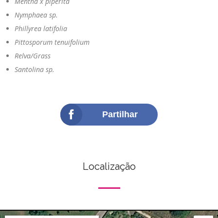
Mentha x piperita
Nymphaea sp.
Phillyrea latifolia
Pittosporum tenuifolium
Relva/Grass
Santolina sp.
Partilhar
Localização