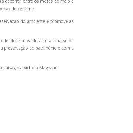
 irá decorrer entre os meses de maio e
postas do certame.
preservação do ambiente e promove as
ão de ideias inovadoras e afirma-se de
m a preservação do património e com a
a paisagista Victoria Magnano.