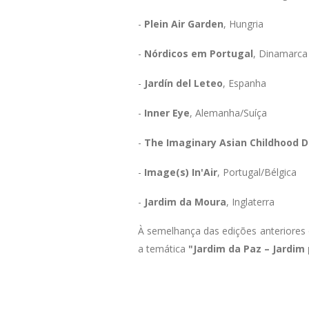
-
Plein Air Garden
, Hungria
-
Nórdicos em Portugal
, Dinamarca
-
Jardín del Leteo
, Espanha
-
Inner Eye
, Alemanha/Suíça
-
The Imaginary Asian Childhood 
-
Image(s) In'Air
, Portugal/Bélgica
-
Jardim da Moura
, Inglaterra
À semelhança das edições anteriores o
a temática
"Jardim da Paz – Jardim