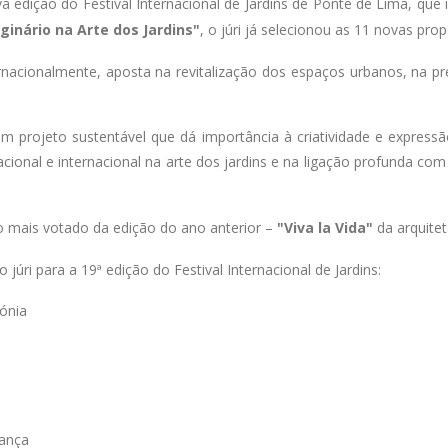
a edição do Festival Internacional de Jardins de Ponte de Lima, que
ginário na Arte dos Jardins"
, o júri já selecionou as 11 novas pro
ernacionalmente, aposta na revitalização dos espaços urbanos, na 
 um projeto sustentável que dá importância à criatividade e express
ional e internacional na arte dos jardins e na ligação profunda co
o mais votado da edição do ano anterior –
"Viva la Vida"
da arquitet
júri para a 19ª edição do Festival Internacional de Jardins:
lónia
rança