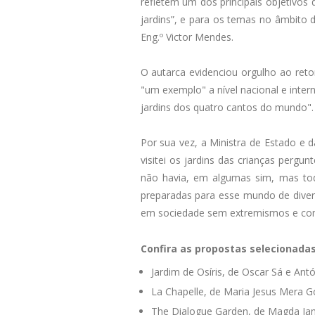
refletem um dos principais objetivos d
jardins”, e para os temas no âmbito 
Eng.º Victor Mendes.
O autarca evidenciou orgulho ao ret
"um exemplo" a nível nacional e inter
jardins dos quatro cantos do mundo".
Por sua vez, a Ministra de Estado e 
visitei os jardins das crianças pergu
não havia, em algumas sim, mas tod
preparadas para esse mundo de diver
em sociedade sem extremismos e com
Confira as propostas selecionadas p
Jardim de Osíris, de Oscar Sá e Ant
La Chapelle, de Maria Jesus Mera 
The Dialogue Garden, de Magda Jan