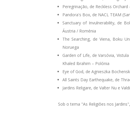
Peregrinação, de Reckless Orchard –
Pandora's Box, de NACL TEAM (Sandro
Sanctuary of Invulnerability, de B
Áustria / Roménia
The Searching, de Viena, Boku Univ
Noruega
Garden of Life, de Varsóvia, Vistu
Khaled Ibrahim – Polónia
Eye of God, de Agnieszka Bochenska
All Saints Day Earthequake, de Thrac
Jardins Religare, de Valter Nu e Val
Sob o tema "As Religiões nos Jardins",