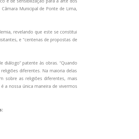
ico e de sensibilização para a arte dos
da Câmara Municipal de Ponte de Lima,
mia, revelando que este se constitui
isitantes, e "centenas de propostas de
de diálogo” patente às obras. “Quando
religiões diferentes. Na maioria delas
sobre as religiões diferentes, mais
 é a nossa única maneira de vivermos
s: