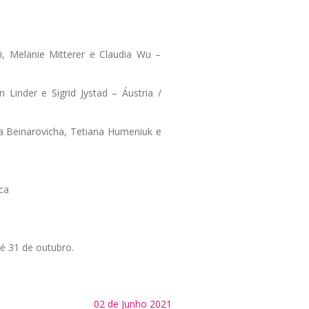
di, Melanie Mitterer e Claudia Wu –
 Linder e Sigrid Jystad – Áustria /
na Beinarovicha, Tetiana Humeniuk e
ca
té 31 de outubro.
02 de Junho 2021