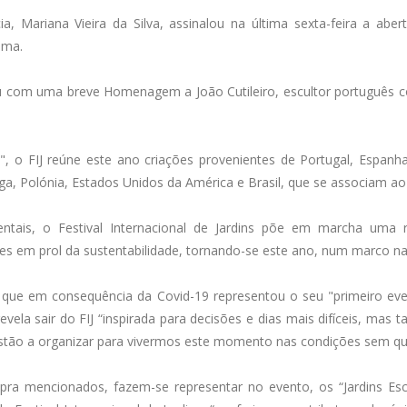
, Mariana Vieira da Silva, assinalou na última sexta-feira a abert
ima.
u com uma breve Homenagem a João Cutileiro, escultor português c
", o FIJ reúne este ano criações provenientes de Portugal, Espanha,
uega, Polónia, Estados Unidos da América e Brasil, que se associam ao
is, o Festival Internacional de Jardins põe em marcha uma rev
s em prol da sustentabilidade, tornando-se este ano, num marco na q
que em consequência da Covid-19 representou o seu "primeiro eve
revela sair do FIJ “inspirada para decisões e dias mais difíceis, m
estão a organizar para vivermos este momento nas condições sem qu
pra mencionados, fazem-se representar no evento, os “Jardins Esco