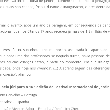
o Festival Internacional de Jardins, “conferir um contributo pedagóg
dos quais são criados, frisou, durante a inauguração, o presidente 
omar o evento, após um ano de paragem, em consequência da pande
nacional, que nos últimos 17 anos recebeu já mais de 1,2 milhão de v
da Presidência, sublinhou a mesma noção, associada à “capacidade 
ntei a cada uma das professoras se naquela turma, havia pessoas de 
as aquelas crianças estão, a partir do momento, em que dialogam 
sidade, onde hoje nós vivemos”. (…) A aprendizagem das diferenças
 coesão”, afirmou.
elo júri para a 16.ª edição do Festival Internacional de Jardin
ónio Carvalho – Portugal
Gonzaléz – Espanha
dová e Viveiros Adoa – Espanha / República Checa