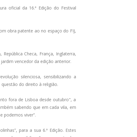
ura oficial da 16.ª Edição do Festival
om obra patente ao no espaço do FIJ,
 República Checa, França, Inglaterra,
 jardim vencedor da edição anterior.
olução silenciosa, sensibilizando a
uestão do direito à religião.
nto fora de Lisboa desde outubro", a
as também sabendo que em cada vila, em
e podemos viver”.
linhas”, para a sua 6.ª Edição. Estes