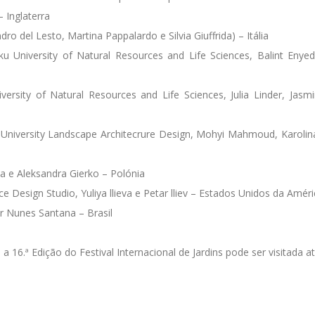
 Inglaterra
 del Lesto, Martina Pappalardo e Silvia Giuffrida) – Itália
oku University of Natural Resources and Life Sciences, Balint Enye
ersity of Natural Resources and Life Sciences, Julia Linder, Jasmin
la University Landscape Architecrure Design, Mohyi Mahmoud, Karoli
 e Aleksandra Gierko – Polónia
e Design Studio, Yuliya llieva e Petar lliev – Estados Unidos da Améri
dir Nunes Santana – Brasil
 a 16.ª Edição do Festival Internacional de Jardins pode ser visitada a