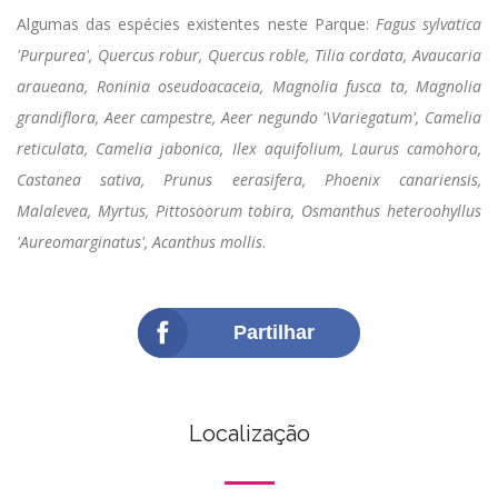
Algumas das espécies existentes neste Parque:
Fagus sylvatica
'Purpurea', Quercus robur, Quercus roble, Tilia cordata, Avaucaria
araueana, Roninia oseudoacaceia, Magnolia fusca ta, Magnolia
grandiflora, Aeer campestre, Aeer negundo '\Variegatum', Camelia
reticulata, Camelia jabonica, Ilex aquifolium, Laurus camohora,
Castanea sativa, Prunus eerasifera, Phoenix canariensis,
Malalevea, Myrtus, Pittosoorum tobira, Osmanthus heteroohyllus
'Aureomarginatus', Acanthus mollis
.
Partilhar
Localização